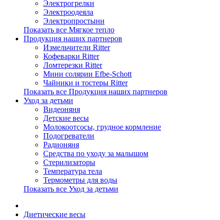
Электрогрелки
Электроодеяла
Электропростыни
Показать все Мягкое тепло
Продукция наших партнеров
Измельчители Ritter
Кофеварки Ritter
Ломтерезки Ritter
Мини солярии Efbe-Schott
Чайники и тостеры Ritter
Показать все Продукция наших партнеров
Уход за детьми
Видеоняня
Детские весы
Молокоотсосы, грудное кормление
Подогреватели
Радионяня
Средства по уходу за малышом
Стерилизаторы
Температура тела
Термометры для воды
Показать все Уход за детьми
Диетические весы