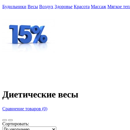
Будильники
Весы
Воздух
Здоровье
Красота
Массаж
Мягкое теп
Диетические весы
Сравнение товаров (0)
Сортировать: