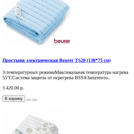
Простыня электрическая Beurer TS20 (130*75 см)
3-температурных режимаМаксимальная температура нагрева
55°CСистема защиты от перегрева BSS®Запатенто..
3 420.00 р.
В корзину