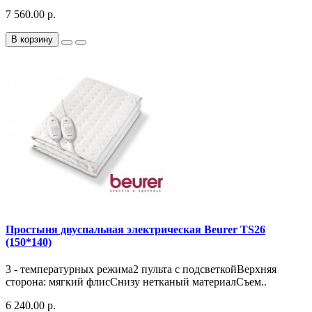
7 560.00 р.
В корзину
Простыня двуспальная электрическая Beurer TS26
(150*140)
3 - температурных режима2 пульта с подсветкойВерхняя
сторона: мягкий флисСнизу нетканый материалСъем..
6 240.00 р.